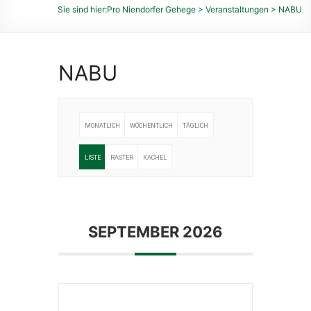
des
Sie sind hier:
Pro Niendorfer Gehege
>
Veranstaltungen
>
NABU
Niendorfer
Geheges
und
NABU
der
umliegenden
Feldmarken
e.
MONATLICH
WÖCHENTLICH
TÄGLICH
V.
LISTE
RASTER
KACHEL
SEPTEMBER 2026