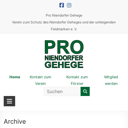
Skip
to
Pro Niendorfer Gehege
content
Verein zum Schutz des Niendorfer Geheges und der umliegenden
Feldmarken e. V.
Pro
Home
Kontakt zum
Kontakt zum
Mitglied
Verein
Förster
werden
Niendorfer
Gehege
Verein
zum
Archive
Schutz