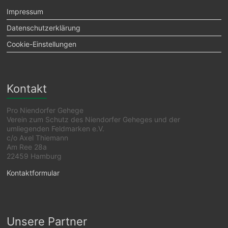
Impressum
Datenschutzerklärung
Cookie-Einstellungen
Kontakt
Pro Niendorfer Gehege
Verein zum Schutz des Niendorfer Geheges und der
umliegenden Feldmarken e.V.
c/o Axel Thiemann
Am Ree 28a
22459 Hamburg
Kontaktformular
Unsere Partner