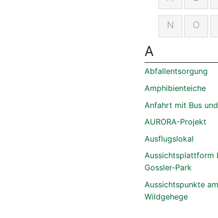
e.
V.
N
O
A
Abfallentsorgung
Amphibienteiche
Anfahrt mit Bus un
AURORA-Projekt
Ausflugslokal
Aussichtsplattform
Gossler-Park
Aussichtspunkte a
Wildgehege