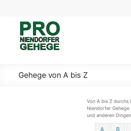
Skip
to
content
Pro
Niendorfer
Gehege
Verein
zum
Gehege von A bis Z
Schutz
des
Niendorfer
Geheges
Von A bis Z durchs 
und
Niendorfer Gehege 
der
und anderen Dingen.
umliegenden
Feldmarken
A
B