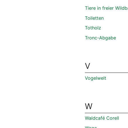
Tiere in freier Wild
Toiletten
Totholz
Tronc-Abgabe
V
Vogelwelt
W
Waldcafé Corell
Wege