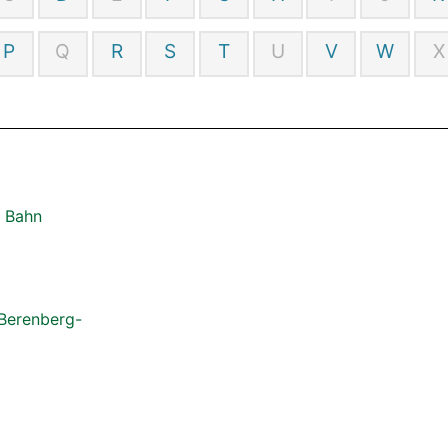
P
Q
R
S
T
U
V
W
X
d Bahn
 Berenberg-
m