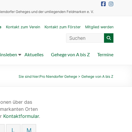
iendorfer Geheges und der umliegenden Feldmarken e. V.
e
Kontakt zum Verein
Kontakt zum Förster
Mitglied werden
insleben
Aktuelles
Gehege von A bis Z
Termine
Sie sind hier:
Pro Niendorfer Gehege
>
Gehege von A bis Z
ionen über das
 markanten Orten
er
Kontaktformular
.
L
M