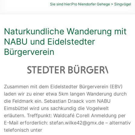
des
Sie sind hier:
Pro Niendorfer Gehege
>
Singvögel
Niendorfer
Geheges
und
Naturkundliche Wanderung mit
der
umliegenden
NABU und Eidelstedter
Feldmarken
Bürgerverein
e.
V.
Zusammen mit dem Eidelstedter Bürgerverein (EBV)
laden wir zu einer etwa 5km langen Wanderung durch
die Feldmark ein. Sebastian Draack vom NABU
Eimsbüttel wird uns sachkundig die Vogelwelt
erläutern. Treffpunkt: Waldcafé Corell Anmeldung per
E-Mail erforderlich: stefan.wilke42@gmx.de – alternativ
telefonisch unter