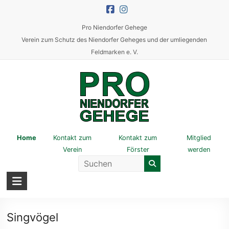
Skip
to
Pro Niendorfer Gehege
content
Verein zum Schutz des Niendorfer Geheges und der umliegenden
Feldmarken e. V.
Pro
Home
Kontakt zum
Kontakt zum
Mitglied
Verein
Förster
werden
Niendorfer
Gehege
Verein
zum
Singvögel
Schutz