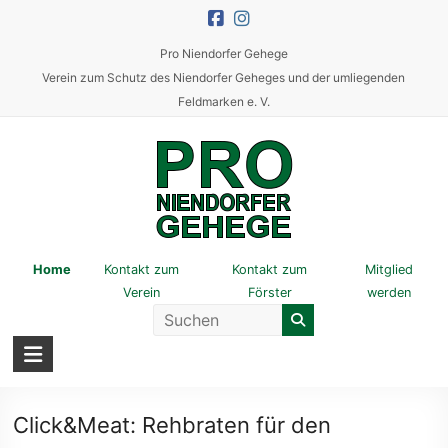
Skip
to
Pro Niendorfer Gehege
content
Verein zum Schutz des Niendorfer Geheges und der umliegenden
Feldmarken e. V.
Pro
Home
Kontakt zum
Kontakt zum
Mitglied
Verein
Förster
werden
Niendorfer
Gehege
Verein
zum
Click&Meat: Rehbraten für den
Schutz