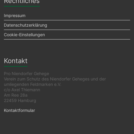
Rechtliches
Impressum
Datenschutzerklärung
Cookie-Einstellungen
Kontakt
Pro Niendorfer Gehege
Verein zum Schutz des Niendorfer Geheges und der
umliegenden Feldmarken e.V.
c/o Axel Thiemann
Am Ree 28a
22459 Hamburg
Kontaktformular