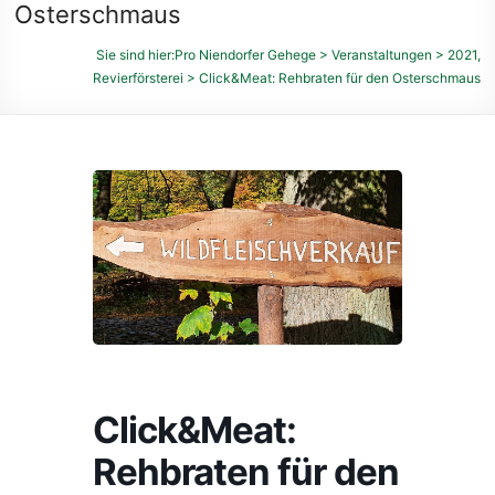
des
Osterschmaus
Niendorfer
Sie sind hier:
Pro Niendorfer Gehege
>
Veranstaltungen
>
2021
,
Geheges
Revierförsterei
>
Click&Meat: Rehbraten für den Osterschmaus
und
der
umliegenden
Feldmarken
e.
V.
Click&Meat:
Rehbraten für den