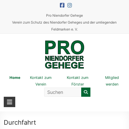
Skip
to
Pro Niendorfer Gehege
content
Verein zum Schutz des Niendorfer Geheges und der umliegenden
Feldmarken e. V.
Pro
Home
Kontakt zum
Kontakt zum
Mitglied
Verein
Förster
werden
Niendorfer
Gehege
Verein
zum
Durchfahrt
Schutz