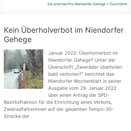
des
Sie sind hier:
Pro Niendorfer Gehege
>
Durchfahrt
Niendorfer
Geheges
und
Kein Überholverbot im Niendorfer
der
umliegenden
Gehege
Feldmarken
e.
Januar 2022: Überholverbot im
V.
Niendorfer Gehege? Unter der
Überschrift „Zweiräder überholen
bald verboten?“ berichtet das
Niendorfer Wochenblatt in seiner
Ausgabe vom 29. Januar 2022
über einen Antrag der SPD-
Bezirksfraktion für die Einrichtung eines Verbots,
ZweiradfahrerInnen auf der gesamten Tempo-30-
Strecke der