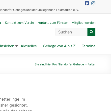
iendorfer Geheges und der umliegenden Feldmarken e. V.
e
Kontakt zum Verein
Kontakt zum Förster
Mitglied werden
insleben
Aktuelles
Gehege von A bis Z
Termine
Sie sind hier:
Pro Niendorfer Gehege
>
Falter
etterlinge im
sher gesichtet.