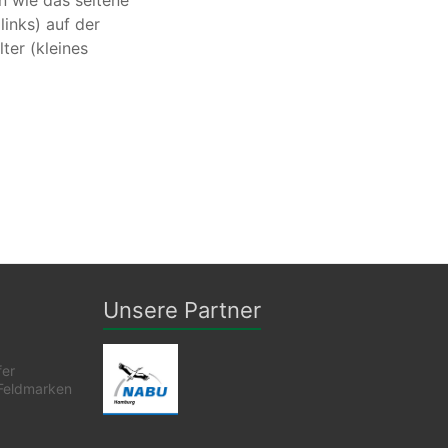
n wie das seltene
inks) auf der
ter (kleines
Unsere Partner
fer
Feldmarken