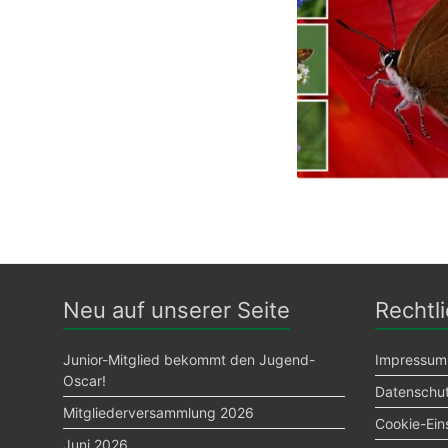
e.
V.
Neu auf unserer Seite
Rechtl
Junior-Mitglied bekommt den Jugend-
Impressum
Oscar!
Datenschut
Mitgliederversammlung 2026
Cookie-Ein
Juni 2026