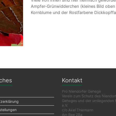
Viele von ihnen sind hier heimisch geworde
Ampfer-Grünwidderchen (kleines Bild oben l
Kornblume und der Rostfarbene Dickkopffal
iches
Kontakt
Pro Niendorfer Gehege
Verein zum Schutz des Niendor
Geheges und der umliegenden 
zerklärung
e.V.
stellungen
c/o Axel Thiemann
Am Ree 28a