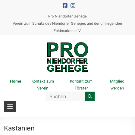
Skip
to
Pro Niendorfer Gehege
content
Verein zum Schutz des Niendorfer Geheges und der umliegenden
Feldmarken e. V.
Pro
Home
Kontakt zum
Kontakt zum
Mitglied
Verein
Förster
werden
Niendorfer
Gehege
Verein
zum
Kastanien
Schutz