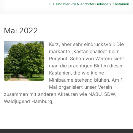
des
Sie sind hier:
Pro Niendorfer Gehege
>
Kastanien
Niendorfer
Geheges
und
Mai 2022
der
umliegenden
Kurz, aber sehr eindrucksvoll: Die
Feldmarken
markante „Kastanienallee“ beim
e.
Ponyhof. Schon von Weitem sieht
V.
man die prächtigen Blüten dieser
Kastanien, die wie kleine
Minibäume stehend blühen. Am 1.
Mai organisiert unser Verein
zusammen mit anderen Akteuren wie NABU, SDW,
Waldjugend Hamburg,