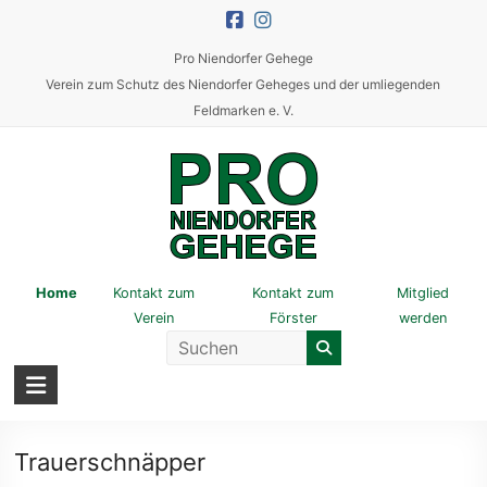
Skip
to
Pro Niendorfer Gehege
content
Verein zum Schutz des Niendorfer Geheges und der umliegenden
Feldmarken e. V.
Pro
Home
Kontakt zum
Kontakt zum
Mitglied
Verein
Förster
werden
Niendorfer
Gehege
Verein
zum
Trauerschnäpper
Schutz