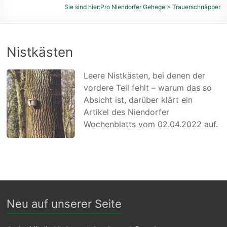
des
Sie sind hier:
Pro Niendorfer Gehege
>
Trauerschnäpper
Niendorfer
Geheges
und
Nistkästen
der
umliegenden
Leere Nistkästen, bei denen der
Feldmarken
vordere Teil fehlt – warum das so
e.
Absicht ist, darüber klärt ein
V.
Artikel des Niendorfer
Wochenblatts vom 02.04.2022 auf.
Neu auf unserer Seite