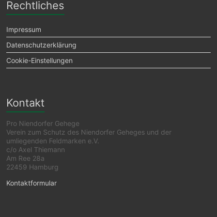
Rechtliches
Impressum
Datenschutzerklärung
Cookie-Einstellungen
Kontakt
Pro Niendorfer Gehege
Verein zum Schutz des Niendorfer Geheges und der
umliegenden Feldmarken e.V.
c/o Axel Thiemann
Am Ree 28a
22459 Hamburg
Kontaktformular