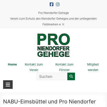
Skip
to
Pro Niendorfer Gehege
content
Verein zum Schutz des Niendorfer Geheges und der umliegenden
Feldmarken e. V.
Pro
Home
Kontakt zum
Kontakt zum
Mitglied
Verein
Förster
werden
Niendorfer
Gehege
Verein
zum
NABU-Eimsbüttel und Pro Niendorfer
Schutz