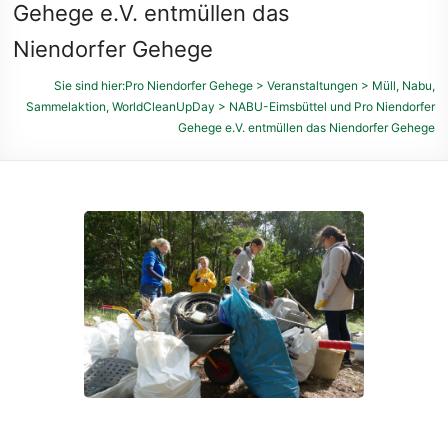
des
Gehege e.V. entmüllen das
Niendorfer
Niendorfer Gehege
Geheges
und
Sie sind hier:
Pro Niendorfer Gehege
>
Veranstaltungen
>
Müll
,
Nabu
,
der
Sammelaktion
,
WorldCleanUpDay
>
NABU-Eimsbüttel und Pro Niendorfer
umliegenden
Gehege e.V. entmüllen das Niendorfer Gehege
Feldmarken
e.
V.