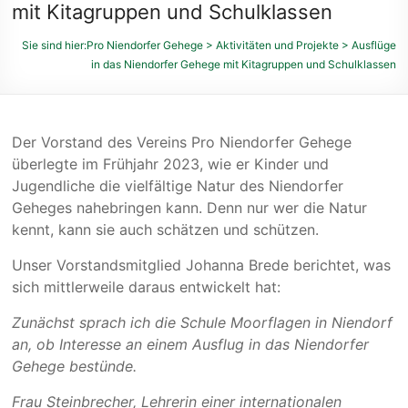
des
mit Kitagruppen und Schulklassen
Niendorfer
Sie sind hier:
Pro Niendorfer Gehege
>
Aktivitäten und Projekte
>
Ausflüge
Geheges
in das Niendorfer Gehege mit Kitagruppen und Schulklassen
und
der
umliegenden
Feldmarken
Der Vorstand des Vereins Pro Niendorfer Gehege
e.
überlegte im Frühjahr 2023, wie er Kinder und
V.
Jugendliche die vielfältige Natur des Niendorfer
Geheges nahebringen kann. Denn nur wer die Natur
kennt, kann sie auch schätzen und schützen.
Unser Vorstandsmitglied Johanna Brede berichtet, was
sich mittlerweile daraus entwickelt hat:
Zunächst sprach ich die Schule Moorflagen in Niendorf
an, ob Interesse an einem Ausflug in das Niendorfer
Gehege bestünde.
Frau Steinbrecher, Lehrerin einer internationalen