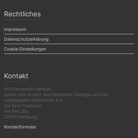
Rechtliches
Impressum
Datenschutzerklärung
Cookie-Einstellungen
Kontakt
Pro Niendorfer Gehege
Verein zum Schutz des Niendorfer Geheges und der
umliegenden Feldmarken e.V.
c/o Axel Thiemann
Am Ree 28a
22459 Hamburg
Kontaktformular