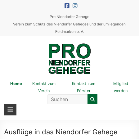
Skip
to
Pro Niendorfer Gehege
content
Verein zum Schutz des Niendorfer Geheges und der umliegenden
Feldmarken e. V.
Pro
Home
Kontakt zum
Kontakt zum
Mitglied
Verein
Förster
werden
Niendorfer
Gehege
Verein
zum
Ausflüge in das Niendorfer Gehege
Schutz