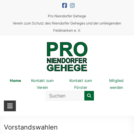
Skip
to
Pro Niendorfer Gehege
content
Verein zum Schutz des Niendorfer Geheges und der umliegenden
Feldmarken e. V.
Pro
Home
Kontakt zum
Kontakt zum
Mitglied
Verein
Förster
werden
Niendorfer
Gehege
Verein
zum
Vorstandswahlen
Schutz