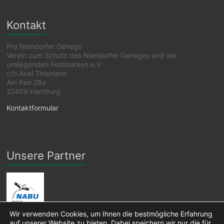
Kontakt
Pro Niendorfer Gehege
Verein zum Schutz des Niendorfer Geheges und der
umliegenden Feldmarken e.V.
c/o Axel Thiemann
Am Ree 28a
22459 Hamburg
Kontaktformular
Unsere Partner
Wir verwenden Cookies, um Ihnen die bestmögliche Erfahrung
auf unserer Website zu bieten. Dabei speichern wir nur die für