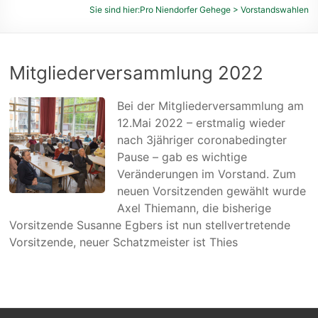
des
Sie sind hier:
Pro Niendorfer Gehege
>
Vorstandswahlen
Niendorfer
Geheges
und
Mitgliederversammlung 2022
der
umliegenden
Bei der Mitgliederversammlung am
Feldmarken
12.Mai 2022 – erstmalig wieder
e.
nach 3jähriger coronabedingter
V.
Pause – gab es wichtige
Veränderungen im Vorstand. Zum
neuen Vorsitzenden gewählt wurde
Axel Thiemann, die bisherige
Vorsitzende Susanne Egbers ist nun stellvertretende
Vorsitzende, neuer Schatzmeister ist Thies