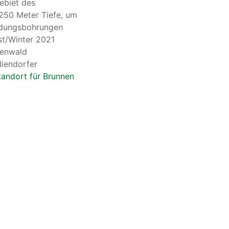
ebiet des
250 Meter Tiefe, um
undungsbohrungen
st/Winter 2021
denwald
Niendorfer
tandort für Brunnen