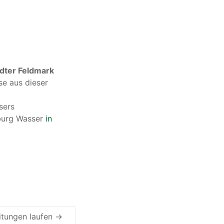
edter Feldmark
se aus dieser
sers
mburg Wasser
in
itungen laufen
→