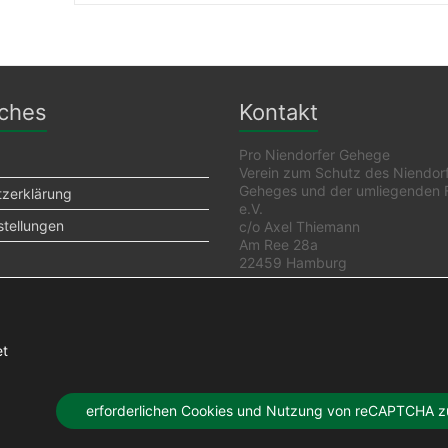
iches
Kontakt
Pro Niendorfer Gehege
Verein zum Schutz des Niendor
Geheges und der umliegenden 
zerklärung
e.V.
stellungen
c/o Axel Thiemann
Am Ree 28a
22459 Hamburg
Kontaktformular
et
erforderlichen Cookies und Nutzung von reCAPTCHA 