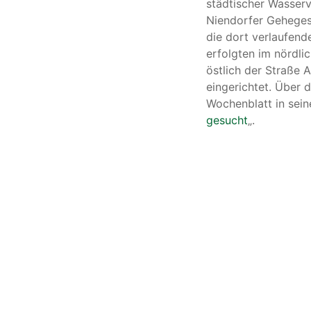
e.
städtischer Wasser
V.
Niendorfer Geheges
die dort verlaufen
erfolgten im nördli
östlich der Straße
eingerichtet. Über 
Wochenblatt in sein
gesucht
„.