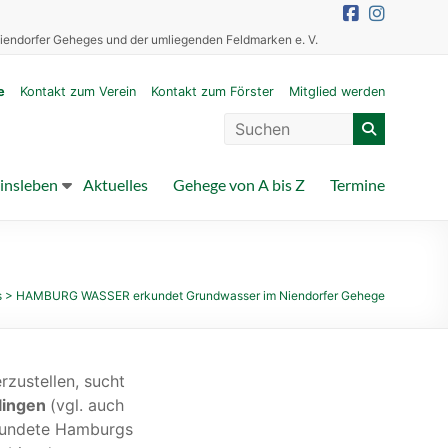
iendorfer Geheges und der umliegenden Feldmarken e. V.
e
Kontakt zum Verein
Kontakt zum Förster
Mitglied werden
insleben
Aktuelles
Gehege von A bis Z
Termine
s
>
HAMBURG WASSER erkundet Grundwasser im Niendorfer Gehege
zustellen, sucht
lingen
(vgl. auch
kundete Hamburgs