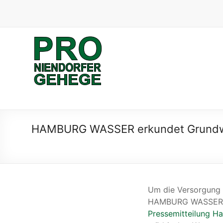
Skip
to
content
Pro
Niendorfer
Gehege
Verein
zum
HAMBURG WASSER erkundet Grundwa
Schutz
des
Niendorfer
Geheges
und
der
Um die Versorgung 
umliegenden
HAMBURG WASSER 
Feldmarken
Pressemitteilung 