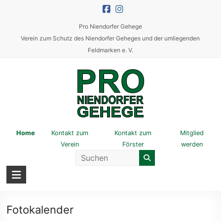
Skip
to
Pro Niendorfer Gehege
content
Verein zum Schutz des Niendorfer Geheges und der umliegenden
Feldmarken e. V.
Pro
Home
Kontakt zum
Kontakt zum
Mitglied
Verein
Förster
werden
Niendorfer
Gehege
Verein
zum
Fotokalender
Schutz