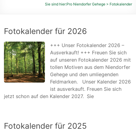
des
Sie sind hier:
Pro Niendorfer Gehege
>
Fotokalender
Niendorfer
Geheges
und
Fotokalender für 2026
der
umliegenden
+++ Unser Fotokalender 2026 –
Feldmarken
Ausverkauft! +++ Freuen Sie sich
e.
auf unseren Fotokalender 2026 mit
V.
tollen Motiven aus dem Niendorfer
Gehege und den umliegenden
Feldmarken. Unser Kalender 2026
ist ausverkauft. Freuen Sie sich
jetzt schon auf den Kalender 2027. Sie
Fotokalender für 2025