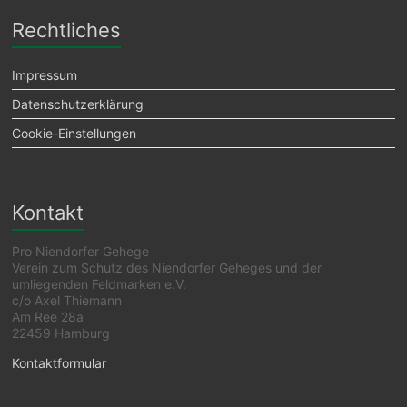
Rechtliches
Impressum
Datenschutzerklärung
Cookie-Einstellungen
Kontakt
Pro Niendorfer Gehege
Verein zum Schutz des Niendorfer Geheges und der
umliegenden Feldmarken e.V.
c/o Axel Thiemann
Am Ree 28a
22459 Hamburg
Kontaktformular